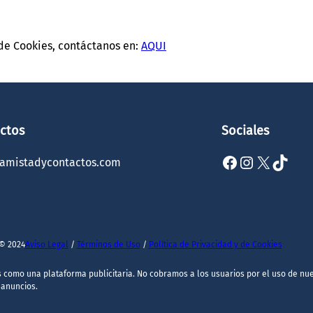
 de Cookies, contáctanos en:
AQUI
ctos
Sociales
Facebook
Instagram
X
TikTok
@amistadycontactos.com
© 2024
Aviso Legal
/
Términos de Uso
/
Política de Privacidad y de Cookies
s como una plataforma publicitaria. No cobramos a los usuarios por el uso de nu
 anuncios.